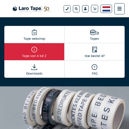
Tape webshop
Tapes
Tape van A tot Z
Hoe bestel ik?
Downloads
FAQ