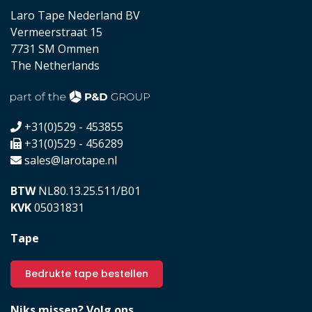
Laro Tape Nederland BV
Vermeerstraat 15
7731 SM Ommen
The Netherlands
+31(0)529 - 453855
+31(0)529 - 456289
sales@larotape.nl
BTW
NL80.13.25.511/B01
KVK
05031831
Tape
Bedrukte tape bestellen
Niks missen? Volg ons