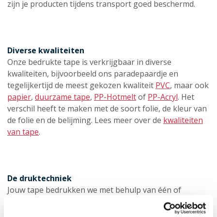
zijn je producten tijdens transport goed beschermd.
Diverse kwaliteiten
Onze bedrukte tape is verkrijgbaar in diverse
kwaliteiten, bijvoorbeeld ons paradepaardje en
tegelijkertijd de meest gekozen kwaliteit
PVC
, maar ook
papier
,
duurzame tape
,
PP-Hotmelt
of
PP-Acryl
. Het
verschil heeft te maken met de soort folie, de kleur van
de folie en de belijming. Lees meer over de
kwaliteiten
van tape
.
De druktechniek
Jouw tape bedrukken we met behulp van één of
meerdere clichés. Zo’n cliché is enigszins te vergelijken
met een stempel. Het is een plaat van foto polymeer,