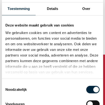
waarvan delen zijn uitgespaard. Zo ontstaan hoger en
Toestemming
Details
Over
lager gelegen delen. Hoeveel clichés er nodig zijn, is
afhankelijk van het aantal benodigde drukkleuren. Als
het cliché is gemaakt, wordt het op een cilinder
Deze website maakt gebruik van cookies
bevestigd. Dit moet heel precies gebeuren. Het zorgt
voor een hoge kwaliteit van de opdrukken. Is het cliché
We gebruiken cookies om content en advertenties te
bevestigd, dan worden de tape-drukmachines voorzien
personaliseren, om functies voor social media te bieden
van de gewenste kleuren inkt(en). De hoger gelegen
en om ons websiteverkeer te analyseren. Ook delen we
delen van het cliché drukken de inkt op de tape. Vaak
informatie over uw gebruik van onze site met onze
kunnen we een cliché meerdere keren gebruiken. Lees
partners voor social media, adverteren en analyse. Deze
meer over het
bedrukken van tape
.
partners kunnen deze gegevens combineren met andere
informatie die u aan ze heeft verstrekt of die ze hebben
Via het menu aan de rechterzijde van deze pagina is
verzameld op basis van uw gebruik van hun services.
van A tot Z alle info te vinden over tape!
Toestemmingsselectie
Noodzakelijk
Tape van A tot Z
Tape kwaliteiten
Voorkeuren