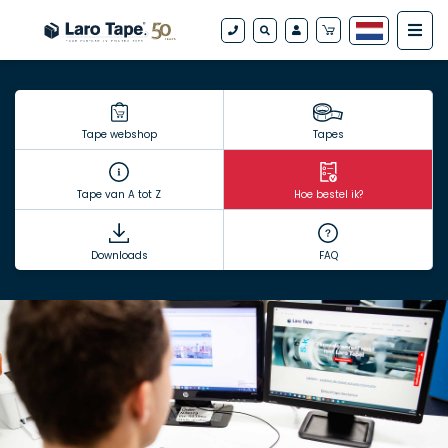
Tape webshop
Tapes
Tape van A tot Z
Hoe bestel ik?
Downloads
FAQ