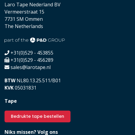
Laro Tape Nederland BV
Vermeerstraat 15
7731 SM Ommen
The Netherlands
+31(0)529 - 453855
+31(0)529 - 456289
sales@larotape.nl
BTW
NL80.13.25.511/B01
KVK
05031831
Tape
Bedrukte tape bestellen
Niks missen? Volg ons