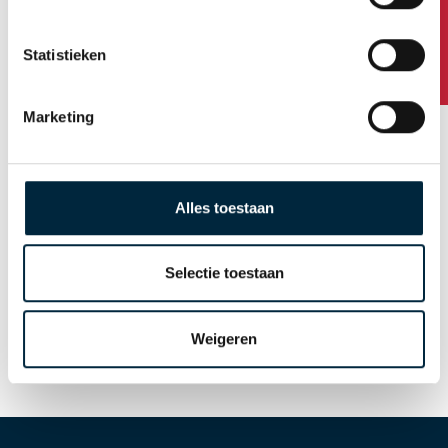
Heeft u vragen?
Statistieken
Marketing
Gratis tape dispenser*
bij bestelling van
gepersonaliseerde
Alles toestaan
tape
*alleen bij 50mm brede tape.
Selectie toestaan
Ga naar bestellen
Weigeren