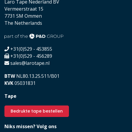
Laro Tape Nederland BV
Vermeerstraat 15
7731 SM Ommen
The Netherlands
+31(0)529 - 453855
+31(0)529 - 456289
sales@larotape.nl
BTW
NL80.13.25.511/B01
KVK
05031831
Tape
Bedrukte tape bestellen
Niks missen? Volg ons