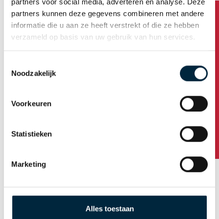
partners voor social media, adverteren en analyse. Deze
partners kunnen deze gegevens combineren met andere
Ecotapes - Productsheet Eco 210
informatie die u aan ze heeft verstrekt of die ze hebben
verzameld op basis van uw gebruik van hun services.
Download
Toestemmingsselectie
Noodzakelijk
Heeft u vragen?
Statements / verklaringen
Voorkeuren
RoHS statement
Statistieken
Download
Marketing
Reach verklaring
Download
Alles toestaan