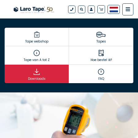
Tape webshop
Tapes
Tape van A tot Z
Hoe bestel ik?
Downloads
FAQ