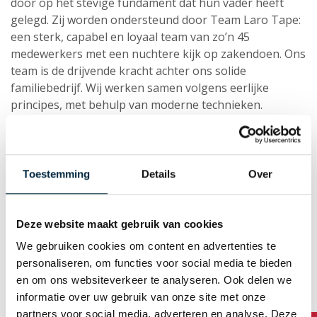
door op het stevige fundament dat hun vader heeft
gelegd. Zij worden ondersteund door Team Laro Tape:
een sterk, capabel en loyaal team van zo’n 45
medewerkers met een nuchtere kijk op zakendoen. Ons
team is de drijvende kracht achter ons solide
familiebedrijf. Wij werken samen volgens eerlijke
principes, met behulp van moderne technieken.
Betrouwbaar, gedreven en goed: dat is het DNA van
Team Laro Tape.
Toestemming
Details
Over
Over Laro Tape
Geschiedenis
Deze website maakt gebruik van cookies
Missie en kernwaarden
We gebruiken cookies om content en advertenties te
personaliseren, om functies voor social media te bieden
Over P&D Group
en om ons websiteverkeer te analyseren. Ook delen we
informatie over uw gebruik van onze site met onze
Onze medewerkers
partners voor social media, adverteren en analyse. Deze