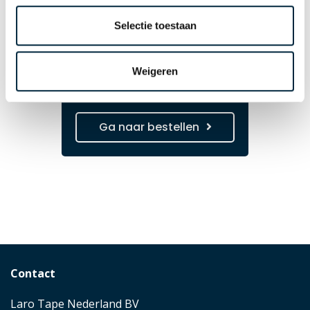
Gratis tape dispenser*
bij bestelling van
Selectie toestaan
gepersonaliseerde
tape
Weigeren
*alleen bij 50mm brede tape.
Ga naar bestellen
Contact
Laro Tape Nederland BV