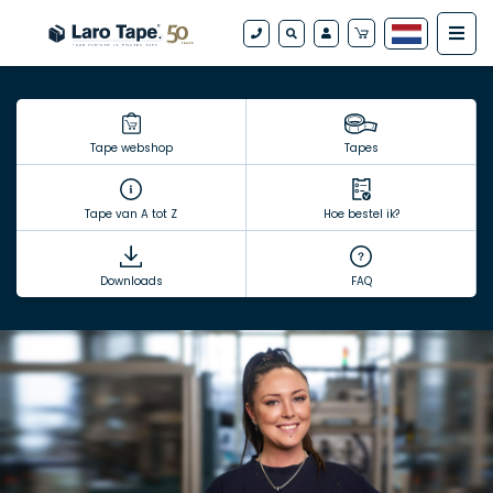
Tape webshop
Tapes
Tape van A tot Z
Hoe bestel ik?
Downloads
FAQ