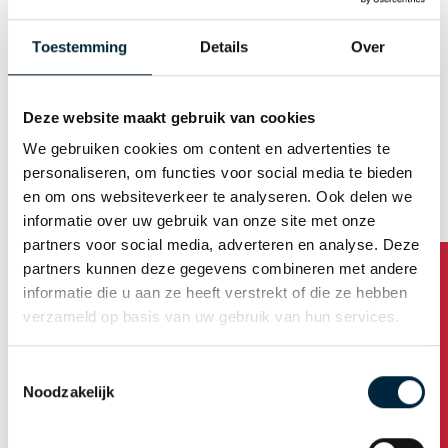
Ons monta biopack tape is de eerste door het TüV
Oostenrijk gecertificeerde verpakkingstape in Europa.
Toestemming
Details
Over
De tape is gemaakt met een biobased film en een
unieke, natuurlijke rubberlijm. De duurzame monta
biopack is gemaakt van ongeveer 90% hernieuwbare
Deze website maakt gebruik van cookies
bronnen en is geschikt voor industriële compostering.
We gebruiken cookies om content en advertenties te
Kleuren
personaliseren, om functies voor social media te bieden
en om ons websiteverkeer te analyseren. Ook delen we
Onbedrukte tape is verkrijgbaar in de kleuren wit,
informatie over uw gebruik van onze site met onze
bruin en transparant, en is aantrekkelijk geprijsd.
partners voor social media, adverteren en analyse. Deze
partners kunnen deze gegevens combineren met andere
informatie die u aan ze heeft verstrekt of die ze hebben
verzameld op basis van uw gebruik van hun services.
Ontdek onze
webshop
of neem
contact
op als je vragen
hebt of een offerte aan wilt vragen. Of check toch nog
Toestemmingsselectie
even de mogelijkheden van
bedrukte tape
.
Noodzakelijk
Tapes