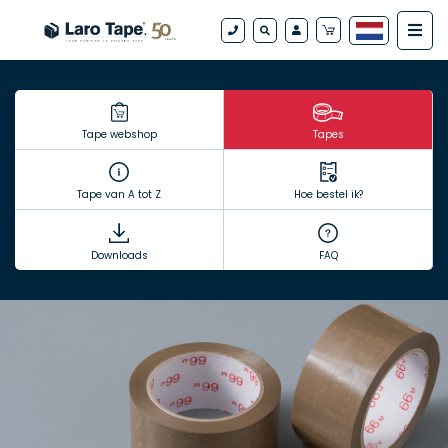
Tape webshop
Tapes
Tape van A tot Z
Hoe bestel ik?
Downloads
FAQ