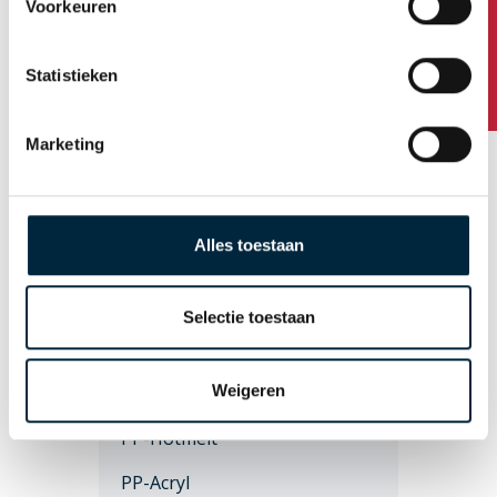
Heeft u vragen?
Voorkeuren
Bedrukte tape
Statistieken
Gepersonaliseerde tape
Standaard bedrukte tape
Marketing
Ecotapes
EcoPaper 110
Alles toestaan
EcoPaper 310
Eco 210
Selectie toestaan
Onbedrukte tape
Weigeren
PVC
PP-Hotmelt
PP-Acryl