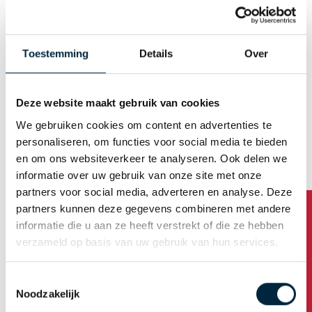
Ingekleurde bedrukking:
Hierbij wordt de gehele tape eerst ingekleurd en
Toestemming
Details
Over
daarna bedrukt. De tape wordt dus twee keer bedrukt.
Deze website maakt gebruik van cookies
We gebruiken cookies om content en advertenties te
personaliseren, om functies voor social media te bieden
en om ons websiteverkeer te analyseren. Ook delen we
informatie over uw gebruik van onze site met onze
partners voor social media, adverteren en analyse. Deze
partners kunnen deze gegevens combineren met andere
informatie die u aan ze heeft verstrekt of die ze hebben
verzameld op basis van uw gebruik van hun services.
Diapositief bedrukking, zónder clichénaad
(sleeve):
Toestemmingsselectie
Noodzakelijk
Dit is een diapositief bedrukking, maar dan zónder de