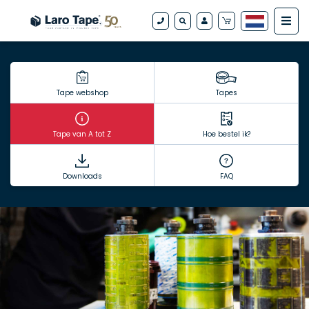
Tape webshop
Tapes
Tape van A tot Z
Hoe bestel ik?
Downloads
FAQ