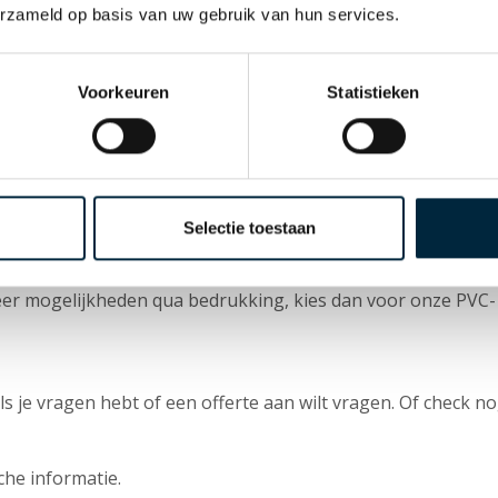
ieren tape
erzameld op basis van uw gebruik van hun services.
met jouw logo, bedrijfsgegevens of een ander design naar
 voordelig en herkenbaar reclamemiddel. Naast herkenbaarhe
Voorkeuren
Statistieken
van je zendingen.
ogelijkheden dan ons Premium PVC-tape. Maximaal de helft
Selectie toestaan
ren of een diapositieve bedrukking is niet mogelijk. Rasterd
e het oneffen oppervlak van de papiertape kan het voork
 meer mogelijkheden qua bedrukking, kies dan voor onze PVC-
ls je vragen hebt of een offerte aan wilt vragen. Of check n
he informatie.