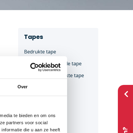
Tapes
Bedrukte tape
Gepersonaliseerde tape
n
Standaard bedrukte tape
or
r
Over
Ecotapes
ine
EcoPaper 110
EcoPaper 310
 media te bieden en om ons
Eco 210
ze partners voor social
nformatie die u aan ze heeft