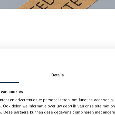
wat anders dan bedrukte tape op basis van PVC of PP? Kies da
akkingstape! Deze tape met een belijmingslaag van
n snel. Het rolt makkelijk af, wat het heel geschikt maakt vo
 ook makkelijk is af te scheuren. De papiertape is wat minde
Details
steeds een prima alternatief. Deze papiertape is in een bru
pe een ecologische uitstraling, die eenvoudig en mooi
 van cookies
ent en advertenties te personaliseren, om functies voor social
. Ook delen we informatie over uw gebruik van onze site met on
e. Deze partners kunnen deze gegevens combineren met andere i