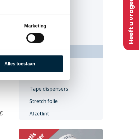
Heeft u vragen?
Onbedrukte tape
PVC
id
Marketing
PP-Hotmelt
PP-Acryl
Papier
 van
Duurzaam
Alles toestaan
ruk
omen
Overige producten
Tape dispensers
Stretch folie
og
Afzetlint