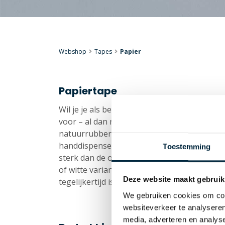
Webshop
Tapes
Papier
Papiertape
Wil je je als bedrijf presenteren met eens 
voor – al dan niet bedrukt – papieren verp
natuurrubber plakt direct, hecht makkelijk e
handdispensers. Het is een soepele tape die
Toestemming
sterk dan de overige tapesoorten, maar nog 
of witte variant verkrijgbaar en geeft de ta
Deze website maakt gebruik
tegelijkertijd is.
We gebruiken cookies om cont
websiteverkeer te analyseren
media, adverteren en analys