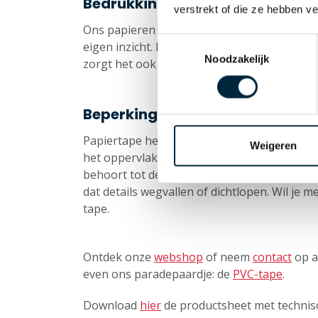
Bedrukkingsmogelijkheden pap
verstrekt of die ze hebben v
Ons papieren tape kan ook bedrukt worden 
Toestemmingsselectie
eigen inzicht. Dat maakt het een effectief,
Noodzakelijk
zorgt het ook voor een goede bescherming 
Beperkingen bij het bedrukken
Papiertape heeft iets minder bedrukkingsm
Weigeren
het oppervlak is bedrukbaar. De tape inkleu
behoort tot de mogelijkheden, maar vanweg
dat details wegvallen of dichtlopen. Wil je
tape.
Ontdek onze
webshop
of neem
contact
op a
even ons paradepaardje: de
PVC-tape
.
Download
hier
de productsheet met technisc