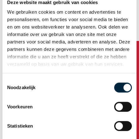
standaardlengte van 66 meter. Bekijk
hier
de andere
Deze website maakt gebruik van cookies
(lengte)mogelijkheden of neem
contact
met ons op!
We gebruiken cookies om content en advertenties te
personaliseren, om functies voor social media te bieden
Tape van A tot Z
en om ons websiteverkeer te analyseren. Ook delen we
informatie over uw gebruik van onze site met onze
Tape kwaliteiten
partners voor social media, adverteren en analyse. Deze
partners kunnen deze gegevens combineren met andere
Bedrukkingskleuren
informatie die u aan ze heeft verstrekt of die ze hebben
verzameld op basis van uw gebruik van hun services.
Basiskleuren tape
Afmetingen bedrukte tape
Toestemmingsselectie
Noodzakelijk
Heeft u vragen?
Soorten tape bedrukking
Oplage bedrukte tape
Voorkeuren
Ontwerp
Statistieken
Aanleverspecificaties