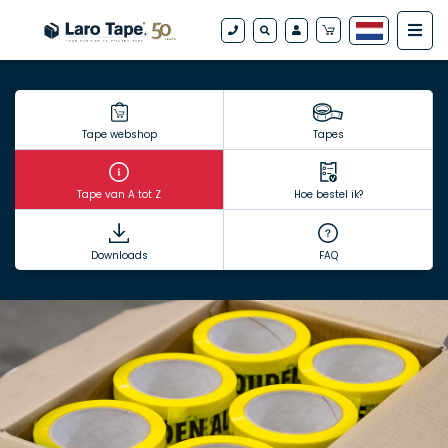
Tape webshop
Tapes
Tape van A tot Z
Hoe bestel ik?
Downloads
FAQ