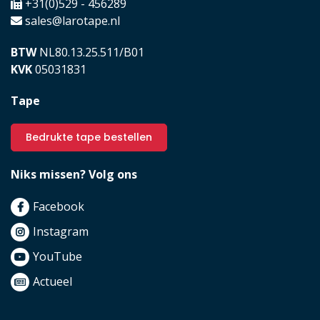
+31(0)529 - 456289
sales@larotape.nl
BTW
NL80.13.25.511/B01
KVK
05031831
Tape
Bedrukte tape bestellen
Niks missen? Volg ons
Facebook
Instagram
YouTube
Actueel