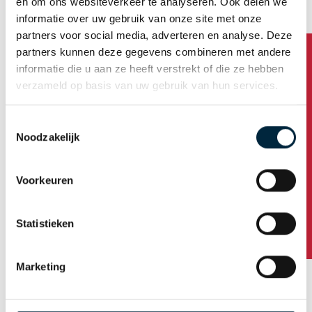
en om ons websiteverkeer te analyseren. Ook delen we
informatie over uw gebruik van onze site met onze
Tapes
partners voor social media, adverteren en analyse. Deze
partners kunnen deze gegevens combineren met andere
Bedrukte tape
informatie die u aan ze heeft verstrekt of die ze hebben
verzameld op basis van uw gebruik van hun services.
Gepersonaliseerde tape
Standaard bedrukte tape
Toestemmingsselectie
Noodzakelijk
Heeft u vragen?
Ecotapes
EcoPaper 110
Voorkeuren
EcoPaper 310
Statistieken
Eco 210
Onbedrukte tape
Marketing
PVC