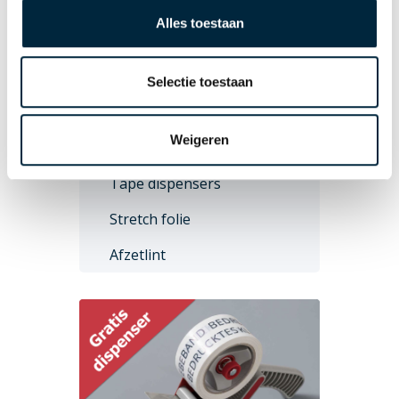
PP-Hotmelt
Alles toestaan
PP-Acryl
Papier
Selectie toestaan
Duurzaam
Weigeren
Overige producten
Tape dispensers
Stretch folie
Afzetlint