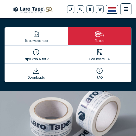
Tape webshop
Tapes
Tape van A tot Z
Hoe bestel ik?
Downloads
FAQ