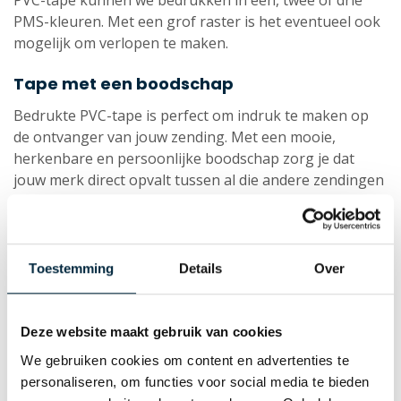
PVC-tape kunnen we bedrukken in één, twee of drie
PMS-kleuren. Met een grof raster is het eventueel ook
mogelijk om verlopen te maken.
Tape met een boodschap
Bedrukte PVC-tape is perfect om indruk te maken op
de ontvanger van jouw zending. Met een mooie,
herkenbare en persoonlijke boodschap zorg je dat
jouw merk direct opvalt tussen al die andere zendingen
die bedrijven en particulieren tegenwoordig vrijwel
dagelijks ontvangen. Door zijn gebruikersvriendelijke
eigenschappen is het de perfecte tape voor dagelijks
gebruik in jouw magazijn.
Toestemming
Details
Over
Kijk verder in onze
webshop
of neem
contact
met ons
op voor meer informatie.
Deze website maakt gebruik van cookies
We gebruiken cookies om content en advertenties te
Download
hier
de productsheet met technische
personaliseren, om functies voor social media te bieden
informatie.