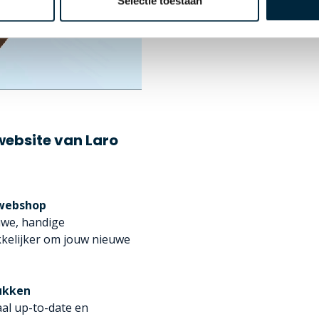
Selectie toestaan
website van Laro
 webshop
uwe, handige
kkelijker om jouw nieuwe
ukken
aal up-to-date en