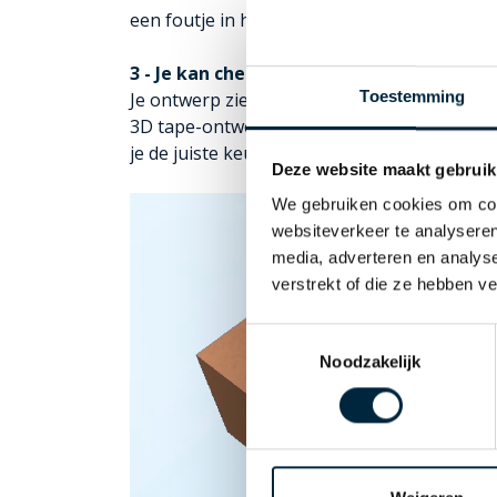
een foutje in het ontwerp zit. Voorkomen is
3 - Je kan checken of je de juiste tape-s
Toestemming
Je ontwerp ziet erop papieren tape anders u
3D tape-ontwerp tool kan je dit goed beoord
je de juiste keuze hebt gemaakt.
Deze website maakt gebruik
We gebruiken cookies om cont
websiteverkeer te analyseren
media, adverteren en analys
verstrekt of die ze hebben v
Toestemmingsselectie
Noodzakelijk