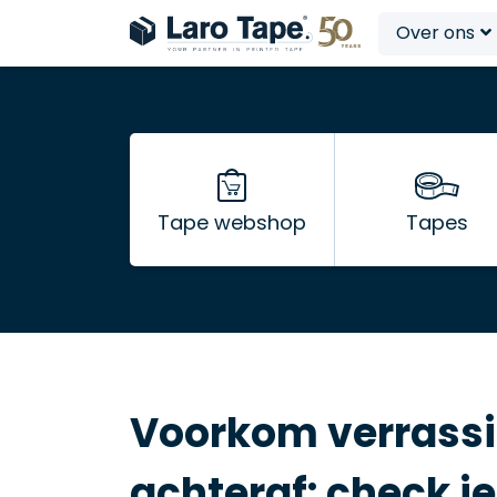
Over ons
Tape webshop
Tapes
Voorkom verrass
achteraf: check j