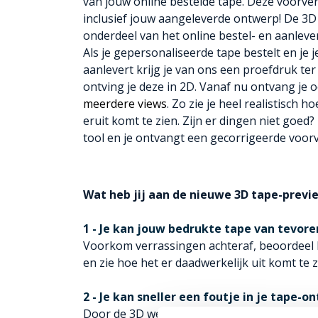
van jouw online bestelde tape. Deze voorver
inclusief jouw aangeleverde ontwerp! De 3D 
onderdeel van het online bestel- en aanlev
Als je gepersonaliseerde tape bestelt en je
aanlevert krijg je van ons een proefdruk ter
ontving je deze in 2D. Vanaf nu ontvang je
meerdere views
. Zo zie je heel realistisch
eruit komt te zien. Zijn er dingen niet goed?
tool en je ontvangt een gecorrigeerde voorv
Wat heb jij aan de nieuwe 3D tape-previ
1 - Je kan jouw bedrukte tape van tevor
Voorkom verrassingen achteraf, beoordeel 
en zie hoe het er daadwerkelijk uit komt te z
2 - Je kan sneller een foutje in je tape
Door de 3D weergave zie sneller als er iets n