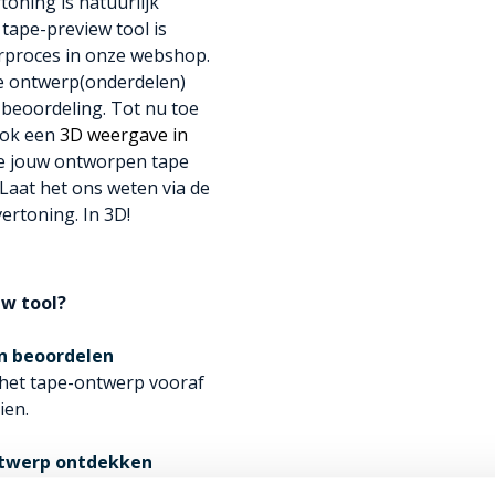
toning is natuurlijk
tape-preview tool is
erproces in onze webshop.
 je ontwerp(onderdelen)
 beoordeling. Tot nu toe
 ook een
3D weergave in
 hoe jouw ontworpen tape
 Laat het ons weten via de
ertoning. In 3D!
ew tool?
en beoordelen
het tape-ontwerp vooraf
ien.
-ontwerp ontdekken
iet goed staat of als er