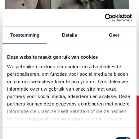
About Laro Tape
Toestemming
Details
Over
History
Deze website maakt gebruik van cookies
Mission & core values
We gebruiken cookies om content en advertenties te
Over P&D Group
personaliseren, om functies voor social media te bieden
en om ons websiteverkeer te analyseren. Ook delen we
Our Team
informatie over uw gebruik van onze site met onze
partners voor social media, adverteren en analyse. Deze
Production
partners kunnen deze gegevens combineren met andere
Sustainability
informatie die u aan ze heeft verstrekt of die ze hebben
verzameld op basis van uw gebruik van hun services.
Laborarory testing
Training
Toestemmingsselectie