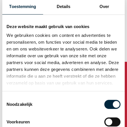
E-mail (Username)
Toestemming
Details
Over
Deze website maakt gebruik van cookies
Generate password automatically
We gebruiken cookies om content en advertenties te
personaliseren, om functies voor social media te bieden
en om ons websiteverkeer te analyseren. Ook delen we
Business address
informatie over uw gebruik van onze site met onze
partners voor social media, adverteren en analyse. Deze
partners kunnen deze gegevens combineren met andere
Company name
informatie die u aan ze heeft verstrekt of die ze hebben
verzameld op basis van uw gebruik van hun services.
Address
Toestemmingsselectie
Noodzakelijk
Housenumber /addition
Voorkeuren