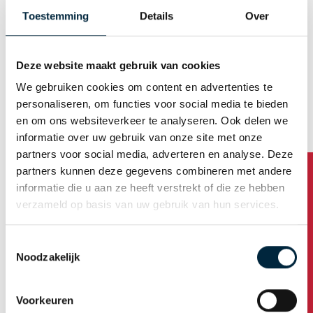
E-mail (Username)
Toestemming
Details
Over
Deze website maakt gebruik van cookies
Generate password automatically
We gebruiken cookies om content en advertenties te
personaliseren, om functies voor social media te bieden
en om ons websiteverkeer te analyseren. Ook delen we
Business address
informatie over uw gebruik van onze site met onze
partners voor social media, adverteren en analyse. Deze
partners kunnen deze gegevens combineren met andere
Company name
informatie die u aan ze heeft verstrekt of die ze hebben
verzameld op basis van uw gebruik van hun services.
Address
Toestemmingsselectie
Noodzakelijk
Housenumber /addition
Voorkeuren