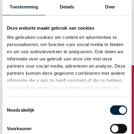
E-mail (Username)
Toestemming
Details
Over
Deze website maakt gebruik van cookies
Generate password automatically
We gebruiken cookies om content en advertenties te
personaliseren, om functies voor social media te bieden
en om ons websiteverkeer te analyseren. Ook delen we
Business address
informatie over uw gebruik van onze site met onze
partners voor social media, adverteren en analyse. Deze
partners kunnen deze gegevens combineren met andere
Company name
informatie die u aan ze heeft verstrekt of die ze hebben
verzameld op basis van uw gebruik van hun services.
Address
Toestemmingsselectie
Noodzakelijk
Housenumber /addition
Voorkeuren