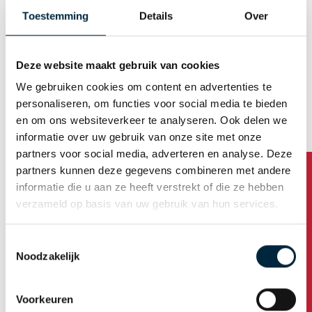
E-mail (Username)
Toestemming
Details
Over
Deze website maakt gebruik van cookies
Generate password automatically
We gebruiken cookies om content en advertenties te
personaliseren, om functies voor social media te bieden
en om ons websiteverkeer te analyseren. Ook delen we
Business address
informatie over uw gebruik van onze site met onze
partners voor social media, adverteren en analyse. Deze
partners kunnen deze gegevens combineren met andere
Company name
informatie die u aan ze heeft verstrekt of die ze hebben
verzameld op basis van uw gebruik van hun services.
Address
Toestemmingsselectie
Noodzakelijk
Housenumber /addition
Voorkeuren