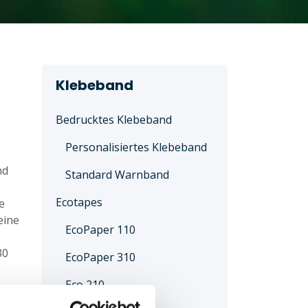
Klebeband
Bedrucktes Klebeband
Personalisiertes Klebeband
nd
Standard Warnband
Ecotapes
e
eine
EcoPaper 110
30
EcoPaper 310
Eco 210