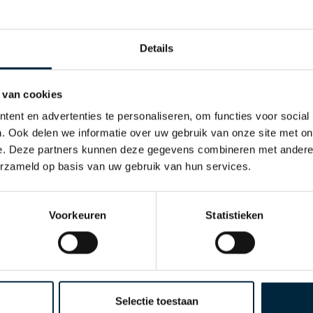
Details
 van cookies
ent en advertenties te personaliseren, om functies voor social
°C (nachdem es bei Raumtemperatur angebracht wurde)
. Ook delen we informatie over uw gebruik van onze site met on
e. Deze partners kunnen deze gegevens combineren met andere i
 80 x 50 mm, 80 x 12 mm und 1200 x 50 mm
erzameld op basis van uw gebruik van hun services.
mit dem „OK compost INDUSTRIAL-Logo“ zertifiziert.
ASTM D 6400-04, AS 4736 (2006) und ISO 17088 (2012)
Voorkeuren
Statistieken
n Nachhaltigkeit von monta biopack®
efragt, wann wir eine biologisch abbaubare und
en. Diese Frage beantworten wir nunmehr mit monta biopac
striellen Kompostieranlagen innerhalb weniger Monate
Selectie toestaan
eband als erstes in Europa vom TÜV Österreich mit dem „O