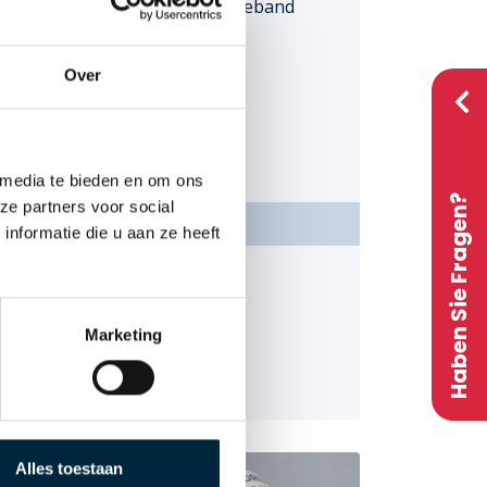
Unbedrucktes Klebeband
PVC
Over
PP-Hotmelt
PP-Acryl
Papier
 media te bieden en om ons
Haben Sie Fragen?
ze partners voor social
Nachhaltig
nformatie die u aan ze heeft
Andere Produkte
Handabroller
Marketing
Stretchfolien
Absperrband
k®.
Alles toestaan
K