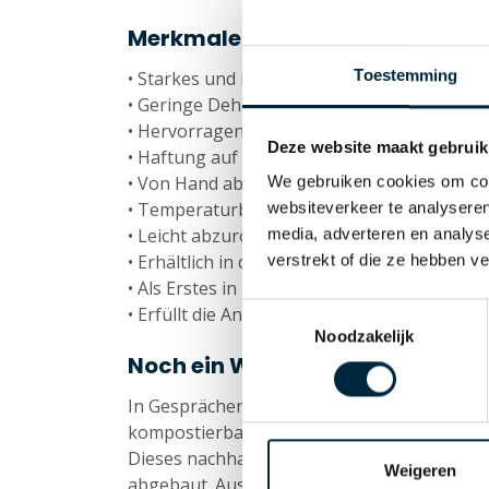
Merkmale
Toestemming
• Starkes und robustes Trägermaterial
• Geringe Dehnung
• Hervorragende Direkthaftung
Deze website maakt gebruik
• Haftung auf verschiedenen Oberflächen
• Von Hand abzureißen
We gebruiken cookies om cont
• Temperaturbeständig von -30 °C tot +70 
websiteverkeer te analyseren
• Leicht abzurollen
media, adverteren en analys
• Erhältlich in den folgenden Abmessungen:
verstrekt of die ze hebben v
• Als Erstes in Europa vom TÜV Österreich 
Toestemmingsselectie
• Erfüllt die Anforderungen von EN 13432, 
Noodzakelijk
Noch ein Wort zur zertifizierte
In Gesprächen mit Kunden wurden wir oft g
kompostierbare Alternative anbieten würd
Dieses nachhaltige Klebeband wird in indu
Weigeren
abgebaut. Aus diesem Grund wurde das Kleb