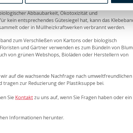
s beinhaltet, dass monta biopack die strengen Anforderung
iologischer Abbaubarkeit, Ökotoxizität und
afür kein entsprechendes Gütesiegel hat, kann das Klebeban
esammelt oder in Müllheizkraftwerken verbrannt werden.
eband zum Verschließen von Kartons oder biologisch
Floristen und Gärtner verwenden es zum Bündeln von Blu
uch von grünen Webshops, Bioläden oder Herstellern von
 wir auf die wachsende Nachfrage nach umweltfreundlichen
 tragen zur Reduzierung der Plastiksuppe bei.
en Sie
Kontakt
zu uns auf, wenn Sie Fragen haben oder ein
chen Informationen herunter.