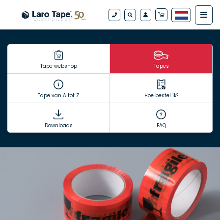
Tape webshop
Tapes
Tape van A tot Z
Hoe bestel ik?
Downloads
FAQ