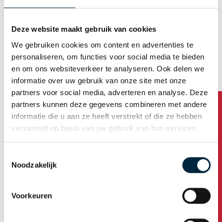
Gepersonaliseerde tape
Deze website maakt gebruik van cookies
Standaard bedrukte tape
We gebruiken cookies om content en advertenties te
Ecotapes
personaliseren, om functies voor social media te bieden
en om ons websiteverkeer te analyseren. Ook delen we
EcoPaper 110
informatie over uw gebruik van onze site met onze
partners voor social media, adverteren en analyse. Deze
EcoPaper 310
partners kunnen deze gegevens combineren met andere
Eco 210
informatie die u aan ze heeft verstrekt of die ze hebben
verzameld op basis van uw gebruik van hun services.
Onbedrukte tape
PVC
Toestemmingsselectie
Noodzakelijk
Heeft u vragen?
PP-Hotmelt
PP-Acryl
Voorkeuren
Papier