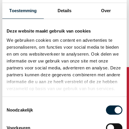
waarvan delen zijn uitgespaard. Zo ontstaan hoger en
Toestemming
Details
Over
lager gelegen delen. Hoeveel clichés er nodig zijn, is
afhankelijk van het aantal benodigde drukkleuren. Als
het cliché is gemaakt, wordt het op een cilinder
Deze website maakt gebruik van cookies
bevestigd. Dit moet heel precies gebeuren. Het zorgt
voor een hoge kwaliteit van de opdrukken. Is het cliché
We gebruiken cookies om content en advertenties te
bevestigd, dan worden de tape-drukmachines voorzien
personaliseren, om functies voor social media te bieden
van de gewenste kleuren inkt(en). De hoger gelegen
en om ons websiteverkeer te analyseren. Ook delen we
delen van het cliché drukken de inkt op de tape. Vaak
informatie over uw gebruik van onze site met onze
kunnen we een cliché meerdere keren gebruiken. Lees
partners voor social media, adverteren en analyse. Deze
meer over het
bedrukken van tape
.
partners kunnen deze gegevens combineren met andere
informatie die u aan ze heeft verstrekt of die ze hebben
Via het menu aan de rechterzijde van deze pagina is
verzameld op basis van uw gebruik van hun services.
van A tot Z alle info te vinden over tape!
Toestemmingsselectie
Noodzakelijk
Tape van A tot Z
Tape kwaliteiten
Voorkeuren