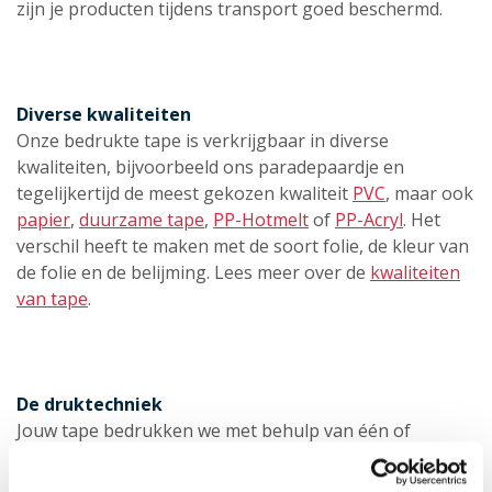
zijn je producten tijdens transport goed beschermd.
Diverse kwaliteiten
Onze bedrukte tape is verkrijgbaar in diverse
kwaliteiten, bijvoorbeeld ons paradepaardje en
tegelijkertijd de meest gekozen kwaliteit
PVC
, maar ook
papier
,
duurzame tape
,
PP-Hotmelt
of
PP-Acryl
. Het
verschil heeft te maken met de soort folie, de kleur van
de folie en de belijming. Lees meer over de
kwaliteiten
van tape
.
De druktechniek
Jouw tape bedrukken we met behulp van één of
meerdere clichés. Zo’n cliché is enigszins te vergelijken
met een stempel. Het is een plaat van foto polymeer,