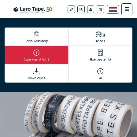
Tape webshop
Tapes
Tape van A tot Z
Hoe bestel ik?
Downloads
FAQ