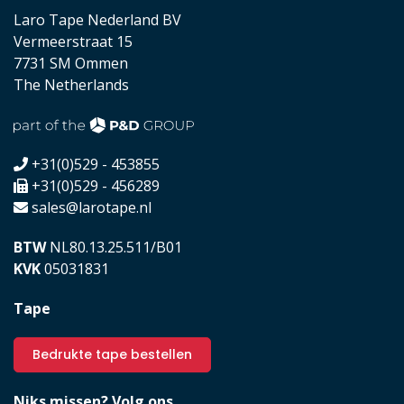
Laro Tape Nederland BV
Vermeerstraat 15
7731 SM Ommen
The Netherlands
+31(0)529 - 453855
+31(0)529 - 456289
sales@larotape.nl
BTW
NL80.13.25.511/B01
KVK
05031831
Tape
Bedrukte tape bestellen
Niks missen? Volg ons