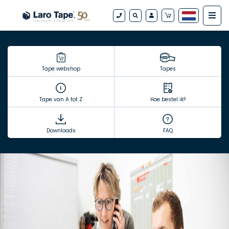
Tape webshop
Tapes
Tape van A tot Z
Hoe bestel ik?
Downloads
FAQ