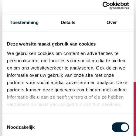
Operator (fulltime)
Commercieel Medewerker Binnendienst
Toestemming
Details
Over
Open sollicitatie
Deze website maakt gebruik van cookies
Staat jou functie er niet bij? Bij Laro Tape is altijd plaats
We gebruiken cookies om content en advertenties te
voor aanpakkers. Wil jij ook een afwisselende baan met
personaliseren, om functies voor social media te bieden
oog voor jouw persoonlijke ontwikkeling?
Stuur je
en om ons websiteverkeer te analyseren. Ook delen we
open sollicitatie (korte mail en C.V.) naar
Detlef
informatie over uw gebruik van onze site met onze
Heeres
(Operations TeamLeader).
partners voor social media, adverteren en analyse. Deze
partners kunnen deze gegevens combineren met andere
informatie die u aan ze heeft verstrekt of die ze hebben
Over Laro Tape
verzameld op basis van uw gebruik van hun services.
Toestemmingsselectie
Noodzakelijk