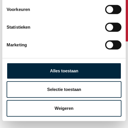
Heeft u vragen?
Voorkeuren
Statistieken
Marketing
Gratis tape dispenser*
bij bestelling van
gepersonaliseerde
tape
Alles toestaan
*alleen bij 50mm brede tape.
Selectie toestaan
Ga naar bestellen
Weigeren