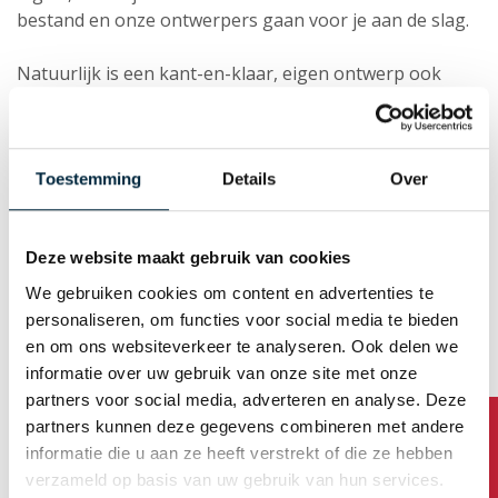
bestand en onze ontwerpers gaan voor je aan de slag.
Natuurlijk is een kant-en-klaar, eigen ontwerp ook
goed, dan zijn er wel een paar (technische) dingen waar
je op moet letten. Neem daarom voordat je aan het
ontwerpen gaat het volgende document even door:
Tips voor het aanleveren van het ontwerp.
Toestemming
Details
Over
Zodra er een ontwerp is gemaakt, ontvang je eerst een
drukproef. Deze kun je rustig beoordelen en
Deze website maakt gebruik van cookies
aanpassen als dat nodig is.
We gebruiken cookies om content en advertenties te
personaliseren, om functies voor social media te bieden
en om ons websiteverkeer te analyseren. Ook delen we
informatie over uw gebruik van onze site met onze
Tape bedrukken
partners voor social media, adverteren en analyse. Deze
Pas als je de drukproef hebt goedgekeurd, gaan wij de
partners kunnen deze gegevens combineren met andere
tape bedrukken.
informatie die u aan ze heeft verstrekt of die ze hebben
verzameld op basis van uw gebruik van hun services.