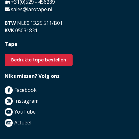
+31(0)529 - 456289
sales@larotape.nl
BTW
NL80.13.25.511/B01
KVK
05031831
Tape
Bedrukte tape bestellen
Niks missen? Volg ons
Facebook
Instagram
YouTube
Actueel