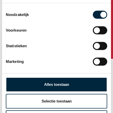
Heb je vragen over het ontwerpen van tape, neemt u
dan
contact
met ons op
Toestemmingsselectie
Noodzakelijk
Heeft u vragen?
Tape van A tot Z
Voorkeuren
Tape kwaliteiten
Bedrukkingskleuren
Statistieken
Basiskleuren tape
Marketing
Afmetingen bedrukte tape
Soorten tape bedrukking
Oplage bedrukte tape
Alles toestaan
Ontwerp
Selectie toestaan
Aanleverspecificaties