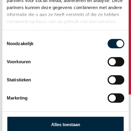
partners voor social media, adverteren en analyse. Deze
partners kunnen deze gegevens combineren met andere
Soorten tape bedrukking
informatie die u aan ze heeft verstrekt of die ze hebben
Oplage bedrukte tape
verzameld op basis van uw gebruik van hun services.
Ontwerp
Toestemmingsselectie
Aanleverspecificaties
Noodzakelijk
Heeft u vragen?
Levertijden en verzending
Voorkeuren
Statistieken
Marketing
Alles toestaan