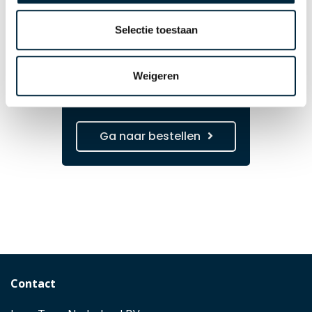
Gratis tape dispenser*
Selectie toestaan
bij bestelling van
gepersonaliseerde
tape
Weigeren
*alleen bij 50mm brede tape.
Ga naar bestellen
Contact