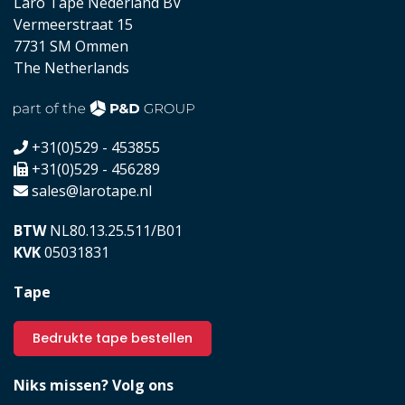
Laro Tape Nederland BV
Vermeerstraat 15
7731 SM Ommen
The Netherlands
+31(0)529 - 453855
+31(0)529 - 456289
sales@larotape.nl
BTW
NL80.13.25.511/B01
KVK
05031831
Tape
Bedrukte tape bestellen
Niks missen? Volg ons