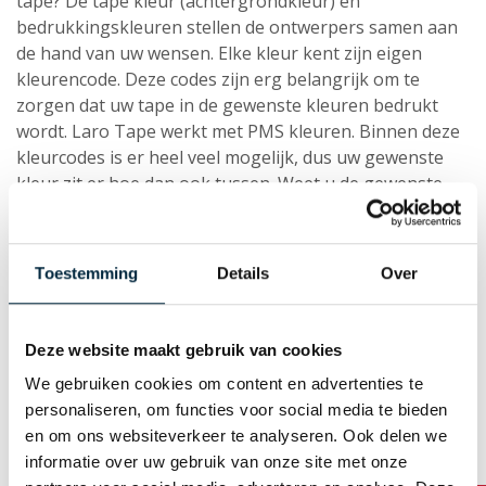
tape? De tape kleur (achtergrondkleur) en
bedrukkingskleuren stellen de ontwerpers samen aan
de hand van uw wensen. Elke kleur kent zijn eigen
kleurencode. Deze codes zijn erg belangrijk om te
zorgen dat uw tape in de gewenste kleuren bedrukt
wordt. Laro Tape werkt met PMS kleuren. Binnen deze
kleurcodes is er heel veel mogelijk, dus uw gewenste
kleur zit er hoe dan ook tussen. Weet u de gewenste
kleurcodes al, geef deze dan aan ons door.
Toestemming
Details
Over
Tape van A tot Z
Tape kwaliteiten
Deze website maakt gebruik van cookies
We gebruiken cookies om content en advertenties te
Bedrukkingskleuren
personaliseren, om functies voor social media te bieden
Basiskleuren tape
en om ons websiteverkeer te analyseren. Ook delen we
informatie over uw gebruik van onze site met onze
Afmetingen bedrukte tape