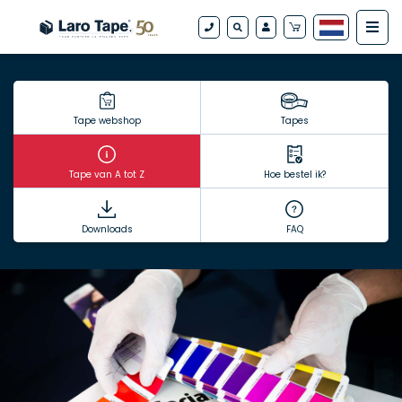
Tape webshop
Tapes
Tape van A tot Z
Hoe bestel ik?
Downloads
FAQ