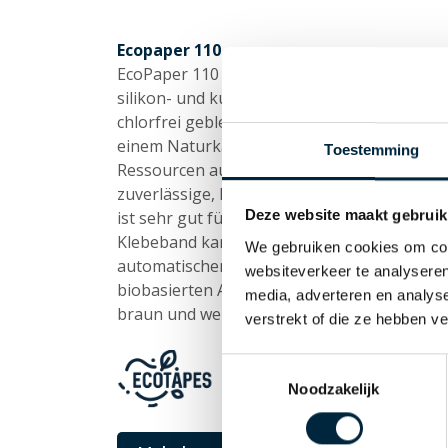
Ecopaper 110
EcoPaper 110 ist ein selbstklebendes Papie
silikon- und kunststofffreien Papierträger (
chlorfrei gebleichtem Zellstoff (ECF) hergeste
einem Naturkautschuk-Klebstoff aus über
Toestemming
Ressourcen ausgestattet. Dieses Papierkleb
zuverlässige, langlebige und kunststofffrei
Deze website maakt gebruik
ist sehr gut für leichte und mittelschwere P
Klebeband kann von Hand, mit einem Klebeb
We gebruiken cookies om cont
automatischen Anwendung verarbeitet werd
websiteverkeer te analyseren
biobasierten Anteil von ca. 65%. Dieses Kleb
media, adverteren en analys
braun und weiß erhältlich.
verstrekt of die ze hebben v
Toestemmingsselectie
Noodzakelijk