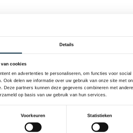
rklebeband, das aus einem
60 g/m2) besteht, der aus
llt wird. Das Band ist mit
wiegend erneuerbaren
Details
eband bietet eine
e Klebebandalternative und
 van cookies
akete geeignet. Das
andabroller oder in einer
ent en advertenties te personaliseren, om functies voor social
en. Dieses Band hat einen
. Ook delen we informatie over uw gebruik van onze site met on
eband ist in den Farben
e. Deze partners kunnen deze gegevens combineren met andere i
erzameld op basis van uw gebruik van hun services.
Voorkeuren
Statistieken