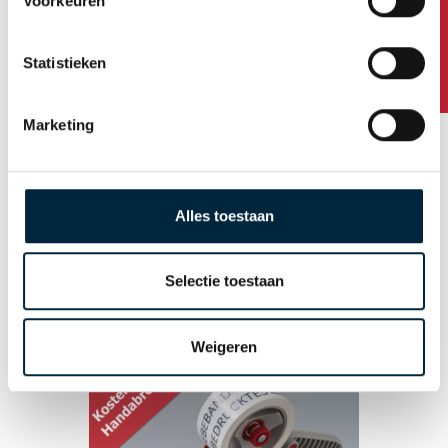
Haben Sie Fragen?
Voorkeuren
Druckfarben
Statistieken
Grundfarben des Klebebandes
Abmessungen Klebeband
Marketing
Typen des Klebebanddrucks
Auflage Klebeband
Alles toestaan
Design
Stellung der Druckdaten
Selectie toestaan
Lieferzeit und Versand
Weigeren