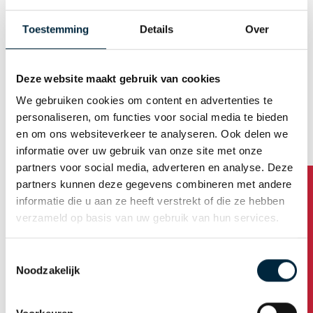
432
288
216
108
72
3
Rollen
Rollen
Rollen
Rollen
Rollen
Toestemming
Details
Over
576
384
288
144
96
4
Rollen
Rollen
Rollen
Rollen
Rollen
Deze website maakt gebruik van cookies
720
480
360
180
120
5
Rollen
Rollen
Rollen
Rollen
Rollen
We gebruiken cookies om content en advertenties te
personaliseren, om functies voor social media te bieden
en om ons websiteverkeer te analyseren. Ook delen we
Hinweis: die Länge des es in dieser Tabelle ist 66 Meter.
informatie over uw gebruik van onze site met onze
Dies ist die Standardlänge. Natürlich stehen auf
partners voor social media, adverteren en analyse. Deze
Anfrage weitere Optionen zur Verfügung. Setzen Sie
partners kunnen deze gegevens combineren met andere
sich mit uns in Verbindung, falls erforderlich.
informatie die u aan ze heeft verstrekt of die ze hebben
Zögern Sie nicht uns zu
kontaktieren
, wenn Sie noch
verzameld op basis van uw gebruik van hun services.
Fragen haben.
Toestemmingsselectie
Klebeband von A bis Z
Noodzakelijk
Klebeband-Typen