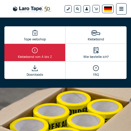
Tape webshop
Klebeband
Klebeband von A bis Z
Wie bestelle ich?
Downloads
FAQ