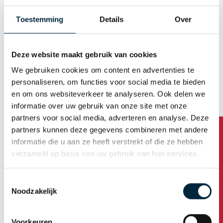
Toestemming
Details
Over
Ecotapes - Productsheet EcoPaper 310
Herunterladen
Deze website maakt gebruik van cookies
We gebruiken cookies om content en advertenties te
Ecotapes - Productsheet Eco 210
personaliseren, om functies voor social media te bieden
en om ons websiteverkeer te analyseren. Ook delen we
Herunterladen
informatie over uw gebruik van onze site met onze
partners voor social media, adverteren en analyse. Deze
partners kunnen deze gegevens combineren met andere
informatie die u aan ze heeft verstrekt of die ze hebben
Statements / verklaringen
verzameld op basis van uw gebruik van hun services.
Toestemmingsselectie
RoHS statement
Noodzakelijk
Herunterladen
Voorkeuren