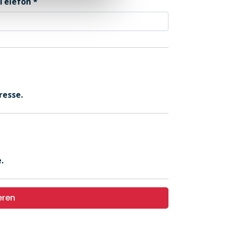
Telefon
resse.
.
eren