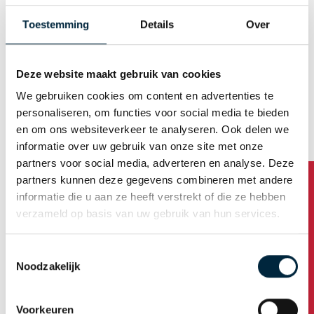
Mann
Frau
Toestemming
Details
Over
E-Mail (Benutzername)
Deze website maakt gebruik van cookies
We gebruiken cookies om content en advertenties te
Automatische Kennwortgenerierung
personaliseren, om functies voor social media te bieden
en om ons websiteverkeer te analyseren. Ook delen we
informatie over uw gebruik van onze site met onze
partners voor social media, adverteren en analyse. Deze
Firmenanschrift
partners kunnen deze gegevens combineren met andere
informatie die u aan ze heeft verstrekt of die ze hebben
Name der Firma
verzameld op basis van uw gebruik van hun services.
Toestemmingsselectie
Haben Sie Fragen?
Noodzakelijk
Adresse
Voorkeuren