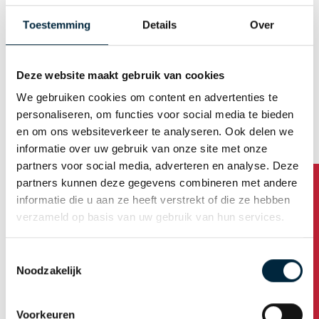
Mann
Frau
Toestemming
Details
Over
E-Mail (Benutzername)
Deze website maakt gebruik van cookies
We gebruiken cookies om content en advertenties te
Automatische Kennwortgenerierung
personaliseren, om functies voor social media te bieden
en om ons websiteverkeer te analyseren. Ook delen we
informatie over uw gebruik van onze site met onze
partners voor social media, adverteren en analyse. Deze
Firmenanschrift
partners kunnen deze gegevens combineren met andere
informatie die u aan ze heeft verstrekt of die ze hebben
Name der Firma
verzameld op basis van uw gebruik van hun services.
Toestemmingsselectie
Haben Sie Fragen?
Noodzakelijk
Adresse
Voorkeuren