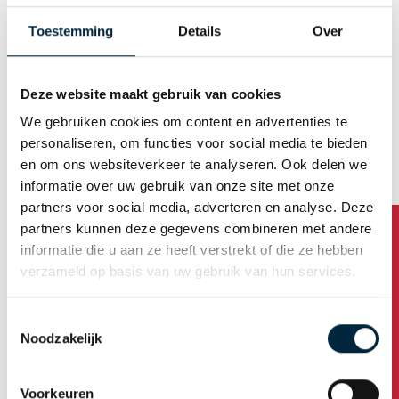
Mann
Frau
Toestemming
Details
Over
E-Mail (Benutzername)
Deze website maakt gebruik van cookies
We gebruiken cookies om content en advertenties te
Automatische Kennwortgenerierung
personaliseren, om functies voor social media te bieden
en om ons websiteverkeer te analyseren. Ook delen we
informatie over uw gebruik van onze site met onze
partners voor social media, adverteren en analyse. Deze
Firmenanschrift
partners kunnen deze gegevens combineren met andere
informatie die u aan ze heeft verstrekt of die ze hebben
Name der Firma
verzameld op basis van uw gebruik van hun services.
Toestemmingsselectie
Haben Sie Fragen?
Noodzakelijk
Adresse
Voorkeuren