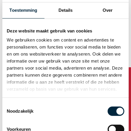
Mann
Frau
Toestemming
Details
Over
E-Mail (Benutzername)
Deze website maakt gebruik van cookies
We gebruiken cookies om content en advertenties te
Automatische Kennwortgenerierung
personaliseren, om functies voor social media te bieden
en om ons websiteverkeer te analyseren. Ook delen we
informatie over uw gebruik van onze site met onze
partners voor social media, adverteren en analyse. Deze
Firmenanschrift
partners kunnen deze gegevens combineren met andere
informatie die u aan ze heeft verstrekt of die ze hebben
Name der Firma
verzameld op basis van uw gebruik van hun services.
Toestemmingsselectie
Haben Sie Fragen?
Noodzakelijk
Adresse
Voorkeuren