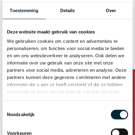
Mann
Frau
Toestemming
Details
Over
E-Mail (Benutzername)
Deze website maakt gebruik van cookies
We gebruiken cookies om content en advertenties te
Automatische Kennwortgenerierung
personaliseren, om functies voor social media te bieden
en om ons websiteverkeer te analyseren. Ook delen we
informatie over uw gebruik van onze site met onze
partners voor social media, adverteren en analyse. Deze
Firmenanschrift
partners kunnen deze gegevens combineren met andere
informatie die u aan ze heeft verstrekt of die ze hebben
Name der Firma
verzameld op basis van uw gebruik van hun services.
Toestemmingsselectie
Haben Sie Fragen?
Noodzakelijk
Adresse
Voorkeuren