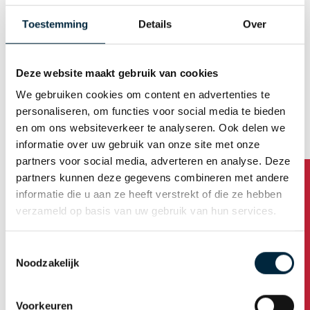
Mann
Frau
Toestemming
Details
Over
E-Mail (Benutzername)
Deze website maakt gebruik van cookies
We gebruiken cookies om content en advertenties te
Automatische Kennwortgenerierung
personaliseren, om functies voor social media te bieden
en om ons websiteverkeer te analyseren. Ook delen we
informatie over uw gebruik van onze site met onze
partners voor social media, adverteren en analyse. Deze
Firmenanschrift
partners kunnen deze gegevens combineren met andere
informatie die u aan ze heeft verstrekt of die ze hebben
Name der Firma
verzameld op basis van uw gebruik van hun services.
Toestemmingsselectie
Haben Sie Fragen?
Noodzakelijk
Adresse
Voorkeuren