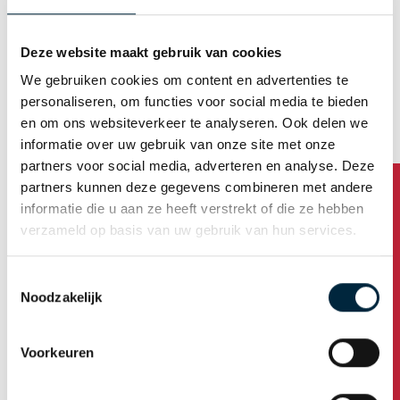
De
webshop
is vernieuwd en bevat veel nieuwe,
handige functionaliteiten. Hierdoor is het nog
gemakkelijker om jouw nieuwe tape sneller te
Deze website maakt gebruik van cookies
bestellen.
We gebruiken cookies om content en advertenties te
personaliseren, om functies voor social media te bieden
Meer informatie over tape en tape bedrukken
en om ons websiteverkeer te analyseren. Ook delen we
Alle informatie op de website is weer helemaal up-to-
informatie over uw gebruik van onze site met onze
date en compleet. Er is ook veel nieuwe
tape informatie
partners voor social media, adverteren en analyse. Deze
toegevoegd. Heb je vragen over tape? Het antwoord is
partners kunnen deze gegevens combineren met andere
ongetwijfeld te vinden op onze website. Er zijn ook
informatie die u aan ze heeft verstrekt of die ze hebben
video’s toegevoegd op de
homepage
. Je kan
hier
de
verzameld op basis van uw gebruik van hun services.
video over het bedrukken van tape ook bekijken.
Toestemmingsselectie
Noodzakelijk
Een kijkje in de keuken bij Laro Tape
Heeft u vragen?
Op alle pagina’s in de nieuwe website hebben we
nieuwe foto’s toegevoegd. Alle foto’s zijn gemaakt bij
Voorkeuren
Laro Tape op locatie. Zo krijg je een goede indruk van
hoe het er bij ons aan toegaat en hoe trots we zijn op