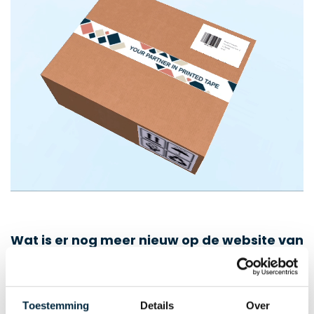
Wat is er nog meer nieuw op de website van
Laro Tape?
Makkelijker bestellen in de vernieuwde webshop
Toestemming
Details
Over