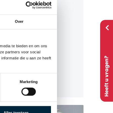
Onbedrukte tape
PVC
PP-Hotmelt
Over
f
PP-Acryl
Papier
 media te bieden en om ons
Duurzaam
ze partners voor social
Heeft u vragen?
nformatie die u aan ze heeft
Overige producten
Tape dispensers
Stretch folie
Marketing
tof.
es
Afzetlint
een
Alles toestaan