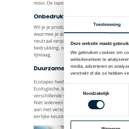
mooi. De tape heeft als basis een kleeflaag
Onbedrukte tape
Toestemming
Wil je je producten liever neutraal verpakke
waarmee je dozen stevig en betrouwbaar slu
neutraal verpakt, kun je bij ons terecht. L
Deze website maakt gebruik
bedrukking, onbedrukte tape dus. Deze tapes 
We gebruiken cookies om cont
lijmlaag.
websiteverkeer te analyseren
media, adverteren en analys
Duurzame tape: Ecotapes
verstrekt of die ze hebben v
Ecotapes heeft grote voordelen voor zowel h
Toestemmingsselectie
Ecologische, bedrukte tape met de kwaliteit
Noodzakelijk
verschillende varianten beschikbaar bij Laro
Niet iedereen heeft dezelfde behoeften al
aan met verschillende mate van duurzaamhei
eerlijke keuze maken die het beste bij ze pas
Weigeren