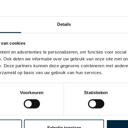
 van natuurrubber.
Details
n? Dan is
onbedrukte tape
het kostenbesparende alternatie
it, klaar voor verzending. Ook wanneer je producten liever
aro Tape levert een drietal soorten verpakkingstape zonder
 van cookies
verschillen in het soort folie, de kleur van de folie en de
ent en advertenties te personaliseren, om functies voor social
. Ook delen we informatie over uw gebruik van onze site met on
e. Deze partners kunnen deze gegevens combineren met andere i
erzameld op basis van uw gebruik van hun services.
et milieu als voor de gebruikers van bedrukte tape.
 die u van ons gewend bent!
Ecotapes
zijn beschikbaar in
Voorkeuren
Statistieken
 Tape. Zo zijn er ecologische tapes van papier en van kunsts
s het gaat om duurzaamheid. Daarom biedt Laro Tape Ecotap
d, voorzien van transparante informatie. Zo kan iedereen 
t.
Selectie toestaan