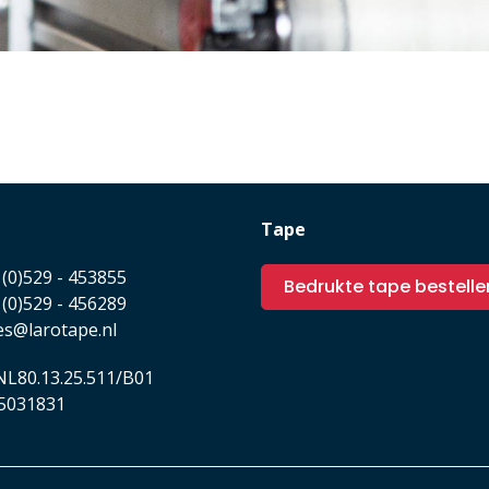
Tape
(0)529 - 453855
Bedrukte tape bestelle
(0)529 - 456289
es@larotape.nl
L80.13.25.511/B01
5031831