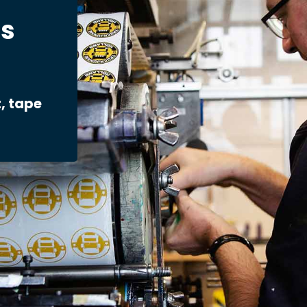
s
, tape