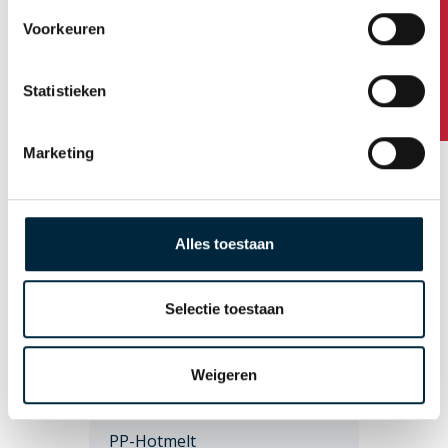
Heeft u vragen?
Voorkeuren
Tapes
Bedrukte tape
Statistieken
Gepersonaliseerde tape
Marketing
Standaard bedrukte tape
Ecotapes
EcoPaper 110
Alles toestaan
EcoPaper 310
Selectie toestaan
Eco 210
Onbedrukte tape
Weigeren
PVC
PP-Hotmelt