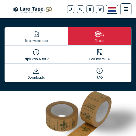
Tape webshop
Tapes
Tape van A tot Z
Hoe bestel ik?
Downloads
FAQ