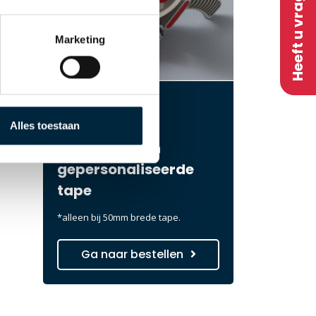
Heeft u vragen?
Marketing
Gratis tape
dispenser* bij
Alles toestaan
bestelling van
gepersonaliseerde
tape
*alleen bij 50mm brede tape.
Ga naar bestellen