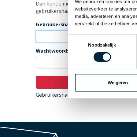
We gebruiken cookies om cont
Dan kunt u met uw bestaande
websiteverkeer te analyseren
gebruikersnaam en wachtwoord inloggen.
media, adverteren en analys
verstrekt of die ze hebben v
Gebruikersnaam:
Toestemmingsselectie
Noodzakelijk
Wachtwoord:
Aanmelden
Weigeren
Gebruikersnaam of wachtwoord opvragen?