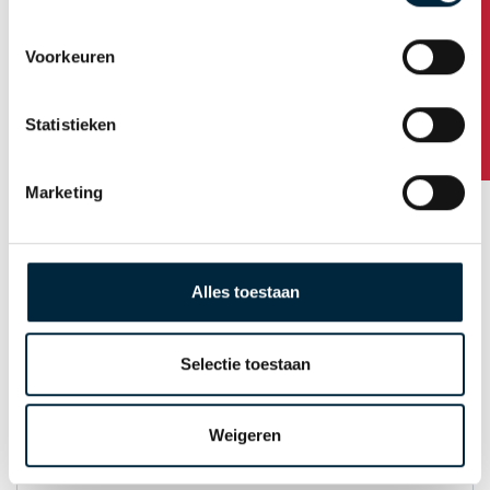
Heeft u vragen?
Voorkeuren
Huisnummer / toevoeging
Statistieken
Postcode
Marketing
Plaats
Alles toestaan
Land
Selectie toestaan
Weigeren
E-mail t.b.v. orderbevestiging