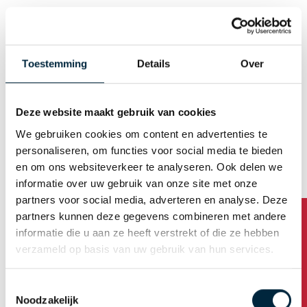
Geslacht
Man
Vrouw
Toestemming
Details
Over
E-mail (Gebruikersnaam)
Deze website maakt gebruik van cookies
We gebruiken cookies om content en advertenties te
Wachtwoord automatisch genereren
personaliseren, om functies voor social media te bieden
en om ons websiteverkeer te analyseren. Ook delen we
informatie over uw gebruik van onze site met onze
Bedrijfsadres
partners voor social media, adverteren en analyse. Deze
partners kunnen deze gegevens combineren met andere
Bedrijfsnaam
informatie die u aan ze heeft verstrekt of die ze hebben
verzameld op basis van uw gebruik van hun services.
Toestemmingsselectie
Adres
Noodzakelijk