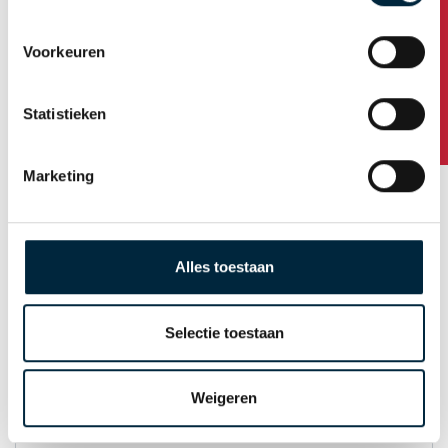
Heeft u vragen?
Voorkeuren
Huisnummer / toevoeging
Statistieken
Postcode
Marketing
Plaats
Alles toestaan
Land
Selectie toestaan
Weigeren
E-mail t.b.v. orderbevestiging