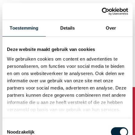
Geslacht
Man
Vrouw
Toestemming
Details
Over
E-mail (Gebruikersnaam)
Deze website maakt gebruik van cookies
We gebruiken cookies om content en advertenties te
Wachtwoord automatisch genereren
personaliseren, om functies voor social media te bieden
en om ons websiteverkeer te analyseren. Ook delen we
informatie over uw gebruik van onze site met onze
Bedrijfsadres
partners voor social media, adverteren en analyse. Deze
partners kunnen deze gegevens combineren met andere
Bedrijfsnaam
informatie die u aan ze heeft verstrekt of die ze hebben
verzameld op basis van uw gebruik van hun services.
Toestemmingsselectie
Adres
Noodzakelijk