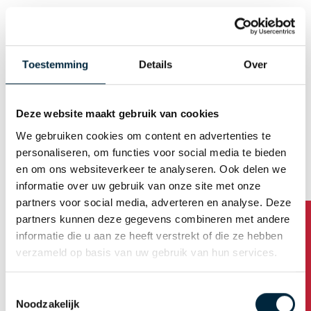
Geslacht
Man
Vrouw
Toestemming
Details
Over
E-mail (Gebruikersnaam)
Deze website maakt gebruik van cookies
We gebruiken cookies om content en advertenties te
Wachtwoord automatisch genereren
personaliseren, om functies voor social media te bieden
en om ons websiteverkeer te analyseren. Ook delen we
informatie over uw gebruik van onze site met onze
Bedrijfsadres
partners voor social media, adverteren en analyse. Deze
partners kunnen deze gegevens combineren met andere
Bedrijfsnaam
informatie die u aan ze heeft verstrekt of die ze hebben
verzameld op basis van uw gebruik van hun services.
Toestemmingsselectie
Adres
Noodzakelijk