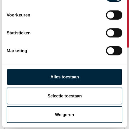
Heeft u vragen?
Voorkeuren
Huisnummer / toevoeging
Statistieken
Postcode
Marketing
Plaats
Alles toestaan
Land
Selectie toestaan
Weigeren
E-mail t.b.v. orderbevestiging