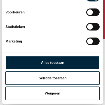
Heeft u vragen?
Voorkeuren
Huisnummer / toevoeging
Statistieken
Postcode
Marketing
Plaats
Alles toestaan
Land
Selectie toestaan
Weigeren
E-mail t.b.v. orderbevestiging