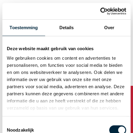
Geslacht
Man
Vrouw
Toestemming
Details
Over
E-mail (Gebruikersnaam)
Deze website maakt gebruik van cookies
We gebruiken cookies om content en advertenties te
Wachtwoord automatisch genereren
personaliseren, om functies voor social media te bieden
en om ons websiteverkeer te analyseren. Ook delen we
informatie over uw gebruik van onze site met onze
Bedrijfsadres
partners voor social media, adverteren en analyse. Deze
partners kunnen deze gegevens combineren met andere
Bedrijfsnaam
informatie die u aan ze heeft verstrekt of die ze hebben
verzameld op basis van uw gebruik van hun services.
Toestemmingsselectie
Adres
Noodzakelijk