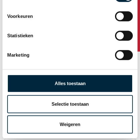
Heeft u vragen?
Voorkeuren
Huisnummer / toevoeging
Statistieken
Postcode
Marketing
Plaats
Alles toestaan
Land
Selectie toestaan
Weigeren
E-mail t.b.v. orderbevestiging