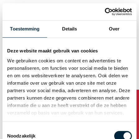
Geslacht
Man
Vrouw
Toestemming
Details
Over
E-mail (Gebruikersnaam)
Deze website maakt gebruik van cookies
We gebruiken cookies om content en advertenties te
Wachtwoord automatisch genereren
personaliseren, om functies voor social media te bieden
en om ons websiteverkeer te analyseren. Ook delen we
informatie over uw gebruik van onze site met onze
Bedrijfsadres
partners voor social media, adverteren en analyse. Deze
partners kunnen deze gegevens combineren met andere
Bedrijfsnaam
informatie die u aan ze heeft verstrekt of die ze hebben
verzameld op basis van uw gebruik van hun services.
Toestemmingsselectie
Adres
Noodzakelijk