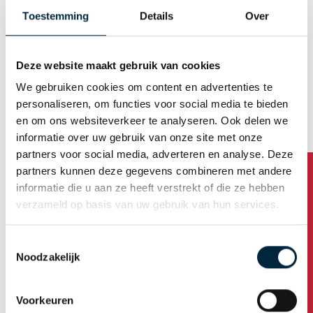
E-mail (Username)
Toestemming
Details
Over
Deze website maakt gebruik van cookies
Generate password automatically
We gebruiken cookies om content en advertenties te
personaliseren, om functies voor social media te bieden
en om ons websiteverkeer te analyseren. Ook delen we
Business address
informatie over uw gebruik van onze site met onze
partners voor social media, adverteren en analyse. Deze
partners kunnen deze gegevens combineren met andere
Company name
informatie die u aan ze heeft verstrekt of die ze hebben
verzameld op basis van uw gebruik van hun services.
Address
Toestemmingsselectie
Noodzakelijk
Housenumber /addition
Voorkeuren