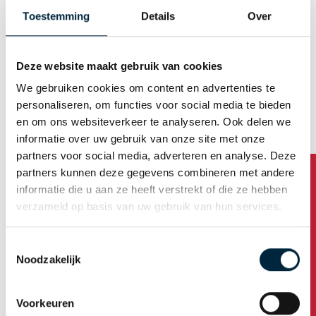
E-mail (Username)
Toestemming
Details
Over
Deze website maakt gebruik van cookies
Generate password automatically
We gebruiken cookies om content en advertenties te
personaliseren, om functies voor social media te bieden
en om ons websiteverkeer te analyseren. Ook delen we
Business address
informatie over uw gebruik van onze site met onze
partners voor social media, adverteren en analyse. Deze
partners kunnen deze gegevens combineren met andere
Company name
informatie die u aan ze heeft verstrekt of die ze hebben
verzameld op basis van uw gebruik van hun services.
Address
Toestemmingsselectie
Noodzakelijk
Housenumber /addition
Voorkeuren