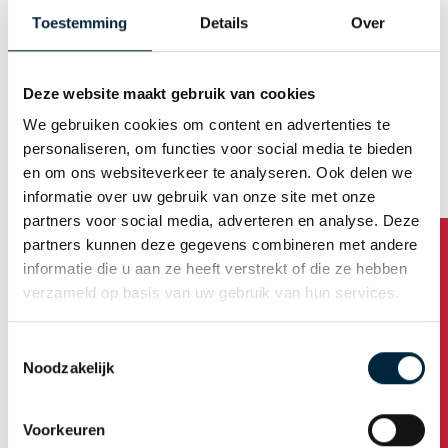
E-mail (Username)
Toestemming
Details
Over
Deze website maakt gebruik van cookies
Generate password automatically
We gebruiken cookies om content en advertenties te
personaliseren, om functies voor social media te bieden
en om ons websiteverkeer te analyseren. Ook delen we
Business address
informatie over uw gebruik van onze site met onze
partners voor social media, adverteren en analyse. Deze
partners kunnen deze gegevens combineren met andere
Company name
informatie die u aan ze heeft verstrekt of die ze hebben
verzameld op basis van uw gebruik van hun services.
Address
Toestemmingsselectie
Noodzakelijk
Housenumber /addition
Voorkeuren