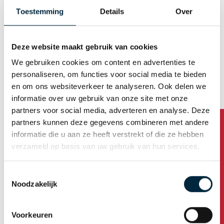
E-mail (Username)
Toestemming
Details
Over
Deze website maakt gebruik van cookies
Generate password automatically
We gebruiken cookies om content en advertenties te
personaliseren, om functies voor social media te bieden
en om ons websiteverkeer te analyseren. Ook delen we
Business address
informatie over uw gebruik van onze site met onze
partners voor social media, adverteren en analyse. Deze
partners kunnen deze gegevens combineren met andere
Company name
informatie die u aan ze heeft verstrekt of die ze hebben
verzameld op basis van uw gebruik van hun services.
Address
Toestemmingsselectie
Noodzakelijk
Housenumber /addition
Voorkeuren