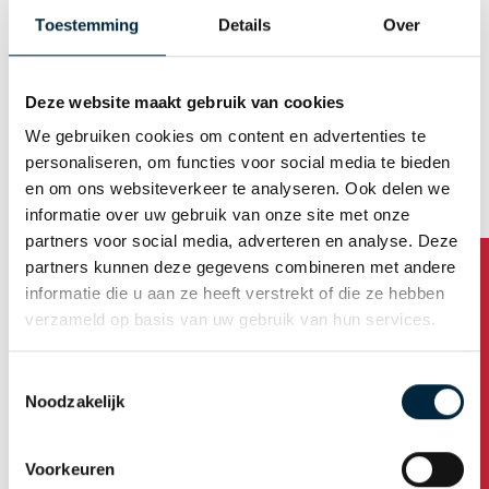
E-mail (Username)
Toestemming
Details
Over
Deze website maakt gebruik van cookies
Generate password automatically
We gebruiken cookies om content en advertenties te
personaliseren, om functies voor social media te bieden
en om ons websiteverkeer te analyseren. Ook delen we
Business address
informatie over uw gebruik van onze site met onze
partners voor social media, adverteren en analyse. Deze
partners kunnen deze gegevens combineren met andere
Company name
informatie die u aan ze heeft verstrekt of die ze hebben
verzameld op basis van uw gebruik van hun services.
Address
Toestemmingsselectie
Noodzakelijk
Housenumber /addition
Voorkeuren