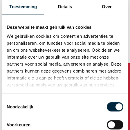
E-mail (Username)
Toestemming
Details
Over
Deze website maakt gebruik van cookies
Generate password automatically
We gebruiken cookies om content en advertenties te
personaliseren, om functies voor social media te bieden
en om ons websiteverkeer te analyseren. Ook delen we
Business address
informatie over uw gebruik van onze site met onze
partners voor social media, adverteren en analyse. Deze
partners kunnen deze gegevens combineren met andere
Company name
informatie die u aan ze heeft verstrekt of die ze hebben
verzameld op basis van uw gebruik van hun services.
Address
Toestemmingsselectie
Noodzakelijk
Housenumber /addition
Voorkeuren