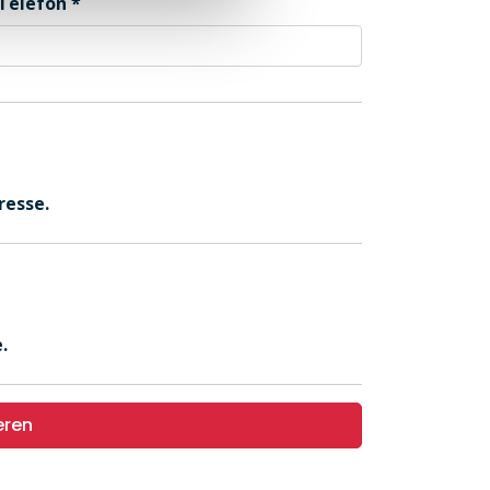
Telefon
resse.
.
eren