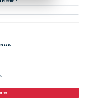
Telefon
resse.
.
eren