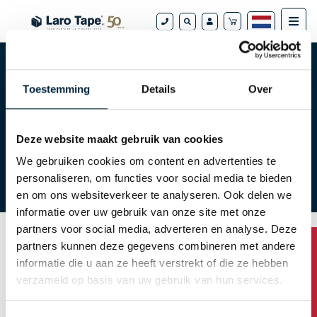
Toestemming
Details
Over
Tape webshop
Tapes
Tape van A tot Z
Hoe bestel ik?
Deze website maakt gebruik van cookies
We gebruiken cookies om content en advertenties te
personaliseren, om functies voor social media te bieden
Downloads
FAQ
en om ons websiteverkeer te analyseren. Ook delen we
informatie over uw gebruik van onze site met onze
partners voor social media, adverteren en analyse. Deze
partners kunnen deze gegevens combineren met andere
Wachtwoord opvragen
informatie die u aan ze heeft verstrekt of die ze hebben
verzameld op basis van uw gebruik van hun services.
U kunt uw wachtwoord opvragen met uw